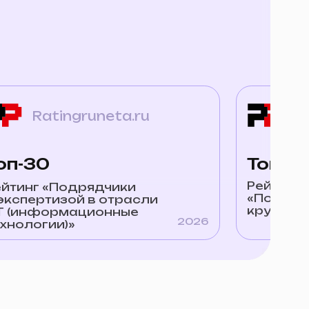
gruneta.ru
Ratingruneta.ru
Топ-100
Рейтинг
дрядчики
«Подрядчики
ой в отрасли
крупного бизнеса»
ационные
2026
»