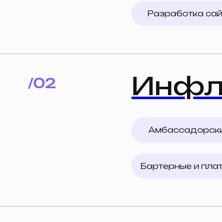
Инфлюе
/02
Амбассадорские про
Бартерные и платные р
SERM |
/03
SERM: управление
Конкурентный анали