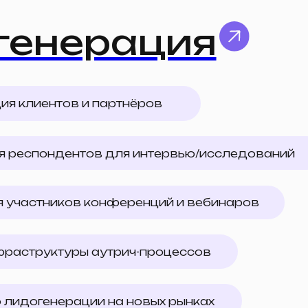
руктуры аутрич-процессов
огенерации на новых рынках
ование рынка
нка
Кабинетное исследование
Маркетинговый анал
Продуктовый анализ