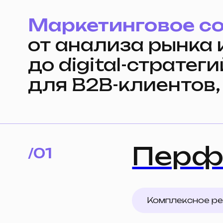
до digital-стратегий
для B2B-клиентов, б
Перфом
/01
Комплексное perfor
Разработка сайтов на