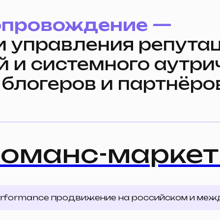
 и системного аутрича
логеров и партнёров
анс-маркетинг
mance продвижение на российском и международно
 Tilda
Программатик