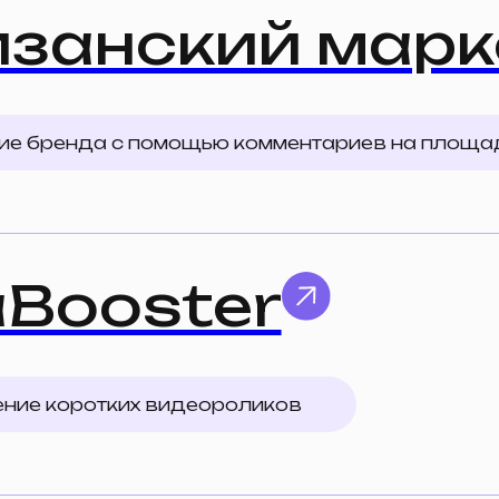
ooster
оротких видеороликов
нерация
иентов и партнёров
пондентов для интервью/исследований
тников конференций и вебинаров