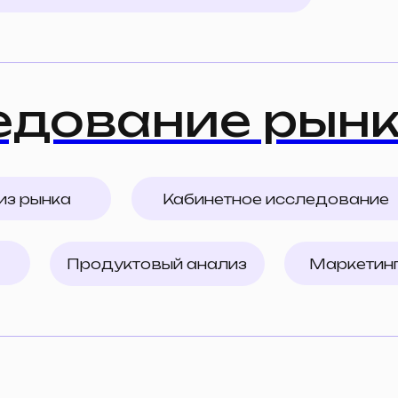
м нужна
думаем,
Оставить заявку
ть
Реализовали
более 100