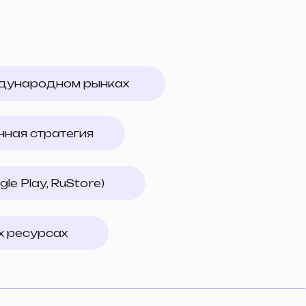
tore)
нг