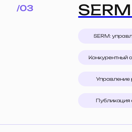
Управление рейтинг
Публикация статей
Партиз
/04
Продвижение бре