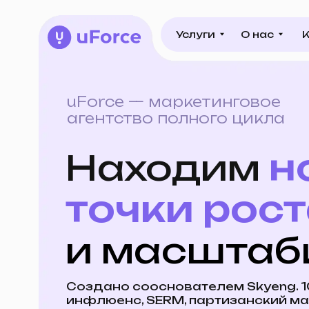
Услуги
О нас
Кейсы
Услуги
О нас
Кейсы
uForce — маркетинговое
агентство полного цикла
Находим
но
точки роста
и масштабир
Создано сооснователем Skyeng. 1000+ к
инфлюенс, SERM, партизанский маркети
видеоконтент.