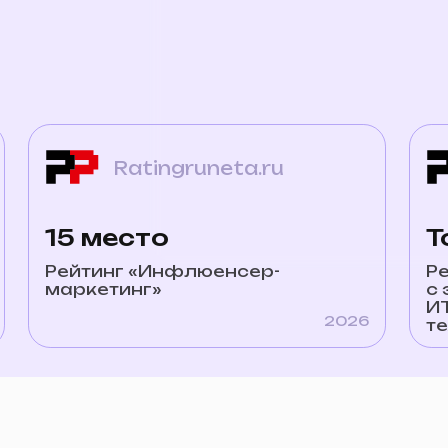
Ratingruneta.ru
Ratin
15 место
Топ-30
Рейтинг «Инфлюенсер-
Рейтинг «По
маркетинг»
с экспертиз
ИТ (информ
2026
технологии)
ровождение
—
управления репутацией