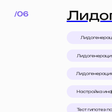
Настройка инфраст
Тест гипотез по лид
Исслед
/07
Базовый анализ ры
Тайные закупки