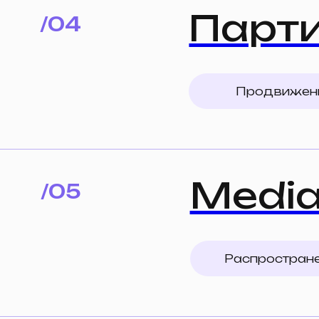
MediaB
/05
Распространение к
Лидоге
/06
Лидогенерация кл
Лидогенерация рес
Лидогенерация учас