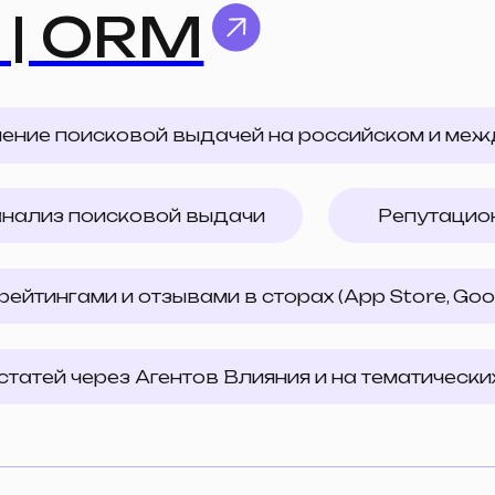
ами и отзывами в сторах (App Store, Google Play, RuS
 через Агентов Влияния и на тематических ресурсах
анский маркети
нда с помощью комментариев на площадке Youtube