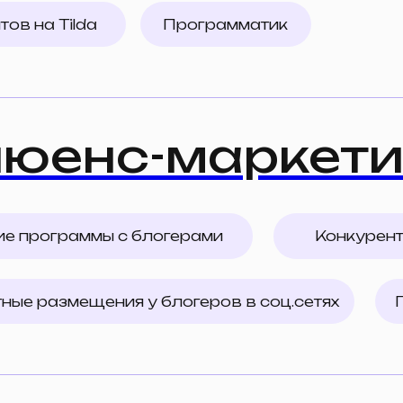
нс-маркетинг
граммы с блогерами
Конкурентный анализ
азмещения у блогеров в соц.сетях
Посевы в Te
 ORM
 поисковой выдачей на российском и международно
з поисковой выдачи
Репутационная страте