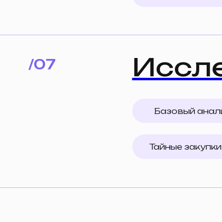
Расскажите, с че
помощь
— мы при
как это реализова
кейсы