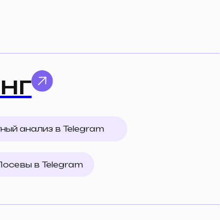
 в Telegram
legram
м рынках
гия