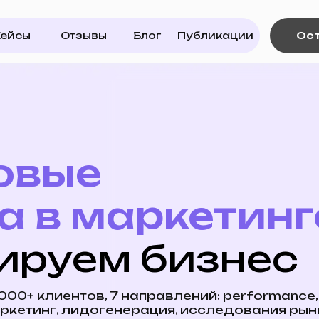
Оставить заяв
Отзывы
Блог
Публикации
Отзывы
Блог
Публикации
Оставить заявку
вые
 в маркетинге
уем бизнес
лиентов, 7 направлений: performance,
нг, лидогенерация, исследования рынка,