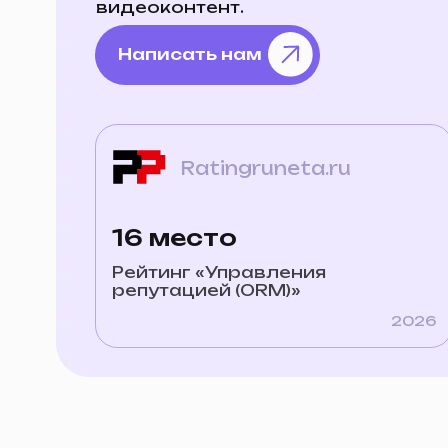
Написать нам
Ratingruneta.ru
16 место
Рейтинг «Управления
репутацией (ORM)»
2026
Маркетинговое соп
от анализа рынка и 