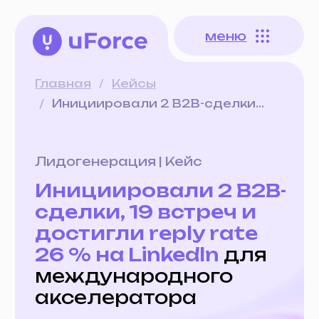
меню
меню
Главная
/
Кейсы
/
Инициировали 2 B2B-сделки...
Лидогенерация | Кейс
Инициировали 2 B2B-
сделки, 19 встреч и
достигли reply rate
26 % на Linkedln
для
международного
акселератора
Гео: Международный рынок
Срок реализации: 2 месяца