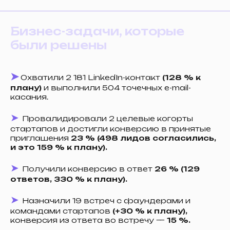
Бизнес-задачи, которые
были решены
Где с вами связаться?
➤
Охватили 2 181 LinkedIn-контакт
(128 % к
плану)
и выполнили 504 точечных e-mail-
Если вы выбрали Telegram,
касания.
укажите, пожалуйста, ник
➤
Провалидировали 2 целевые когорты
стартапов и достигли конверсию в принятые
приглашения
23 % (498 лидов согласились,
и это 159 % к плану).
ДАЛЕЕ
➤
Получили конверсию в ответ
26 % (129
Нажимая на кнопку, вы даёте
ответов, 330 % к плану).
согласие на обработку своих
персональных данных
и соглашаетесь
с
политикой конфиденциальности
➤
Назначили 19 встреч с фаундерами и
командами стартапов
(+30 % к плану),
конверсия из ответа во встречу —
15 %.