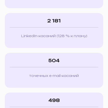
2 181
LinkedIn-касаний (128 % к плану)
504
точечных e-mail-касаний
498