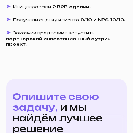
➤
Инициировали
2 B2B-сделки.
➤
Получили оценку клиента
9/10 и NPS 10/10.
➤
Заказчик предложил запустить
партнерский инвестиционный аутрич-
Навигация
Контакты
проект.
Услуги
roman@uforce.pro
О нас
@info_uForce
Кейсы
Отзывы
Контакты
Блог
Публикации
Политика конфиденциальности
Согласие на обработку
персональных данных
Адрес
190961
г. Санкт-Петербург, 5-я Советская
ул., д. 28, литера А, пом. 1-Н.