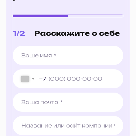
ООО «ЮФОРС»
ИНН 7842227132
КПП 784201001
ОГРН 1257800002217
Instagram принадлежит компании
Meta*, которая признана
экстремистской организацией и
запрещена на территории РФ
© 2025 uForce