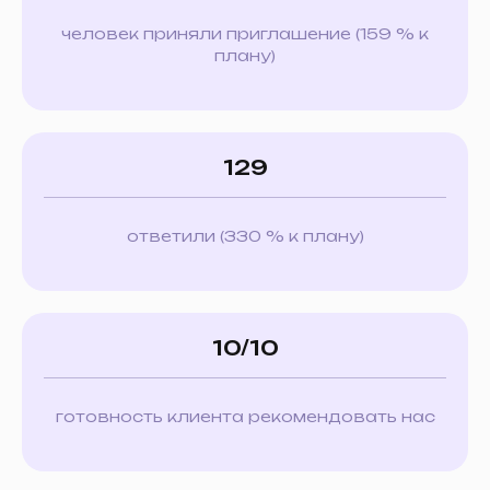
человек приняли приглашение (159 % к
плану)
Опишите свою
задачу,
и мы
найдём лучшее
129
решение
ответили (330 % к плану)
1/2
Расскажите о себе
10/10
+7
готовность клиента рекомендовать нас