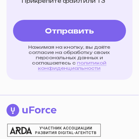
Навигация
Контакты
Услуги
roman@uforce.pro
О нас
@info_uForce
Кейсы
Отзывы
Контакты
Блог
Публикации
Политика конфиденциальности
Согласие на обработку
персональных данных
Адрес
190961
г. Санкт-Петербург, 5-я Советская
ул., д. 28, литера А, пом. 1-Н.
ООО «ЮФОРС»
ИНН 7842227132