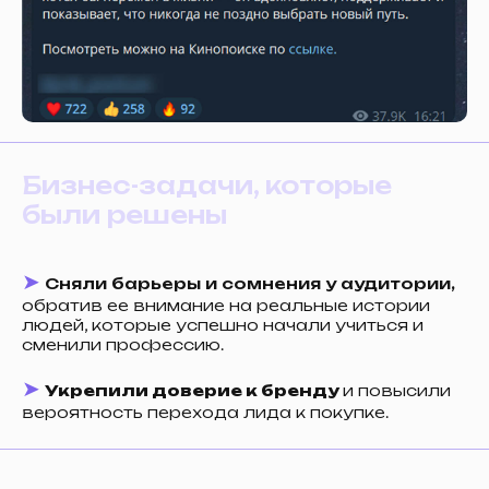
Если вы выбрали Telegram,
укажите, пожалуйста, ник
ДАЛЕЕ
Бизнес-задачи, которые
Нажимая на кнопку, вы даёте
были решены
согласие на обработку своих
персональных данных
и соглашаетесь
с
политикой конфиденциальности
➤
Сняли барьеры и сомнения у аудитории,
обратив ее внимание на реальные истории
людей, которые успешно начали учиться и
сменили профессию.
➤
Укрепили доверие к бренду
и повысили
вероятность перехода лида к покупке.
Навигация
Контакты
Услуги
roman@uforce.pro