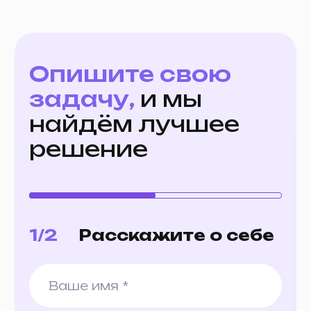
О нас
@info_uForce
Кейсы
Отзывы
Контакты
Блог
Публикации
Политика конфиденциальности
Согласие на обработку
персональных данных
Адрес
190961
г. Санкт-Петербург, 5-я Советская
ул., д. 28, литера А, пом. 1-Н.
ООО «ЮФОРС»
ИНН 7842227132
КПП 784201001
ОГРН 1257800002217
Instagram принадлежит компании
Meta*, которая признана
экстремистской организацией и
запрещена на территории РФ