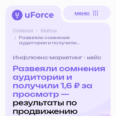
меню
меню
Главная
/
Кейсы
/
Развеяли сомнения
аудитории и получили...
Инфлюенс-маркетинг - кейс
Развеяли сомнения
аудитории и
получили 1,6 ₽ за
просмотр —
результаты по
продвижению
документального
фильма
Гео: РФ