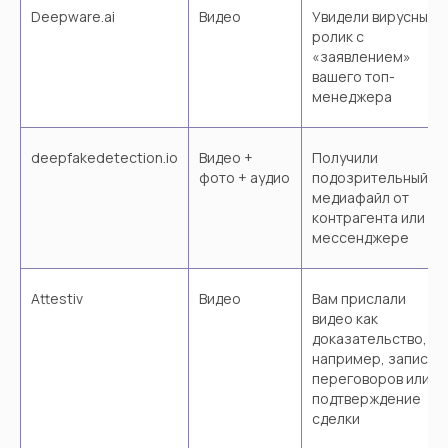
Deepware.ai
Видео
Увидели вирусный
ролик с
«заявлением»
вашего топ-
менеджера
ДАЛЕЕ
Нажимая на кнопку, вы даёте
deepfakedetection.io
Видео +
Получили
согласие на обработку своих
фото + аудио
подозрительный
персональных данных
и соглашаетесь
с
политикой конфиденциальности
медиафайл от
контрагента или в
мессенджере
Attestiv
Видео
Вам прислали
видео как
доказательство,
например, запись
переговоров или
Навигация
Контакты
подтверждение
Услуги
roman@uforce.pro
сделки
О нас
@info_uForce
Кейсы