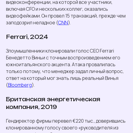
видеоконференции, на которой все участники,
включая CFO и нескольких коллег, оказались
видеофейками. Он провел 15 транзакций, прежде чем
заподозрил неладное (
CNN
).
Ferrari, 2024
Злоумышленники клонировали голос CEO Ferrari
Бенедетто Виньи с точным воспроизведением его
южноитальянского акцента. Атака провалилась
только потому, что менеджер задал личный вопрос,
ответ на который мог знать лишь реальный Винья
(
Bloomberg
).
Британская энергетическая
компания, 2019
Гендиректор фирмы перевел €220 тыс., доверившись
клонированному голосу своего «руководителя из