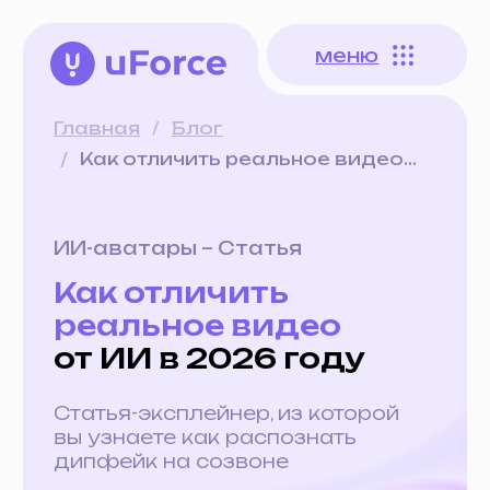
меню
меню
Главная
/
Блог
/
Как отличить реальное видео...
ИИ-аватары – Статья
Как отличить
реальное видео
от ИИ в 2026 году
Статья-эксплейнер, из которой
вы узнаете как распознать
дипфейк на созвоне