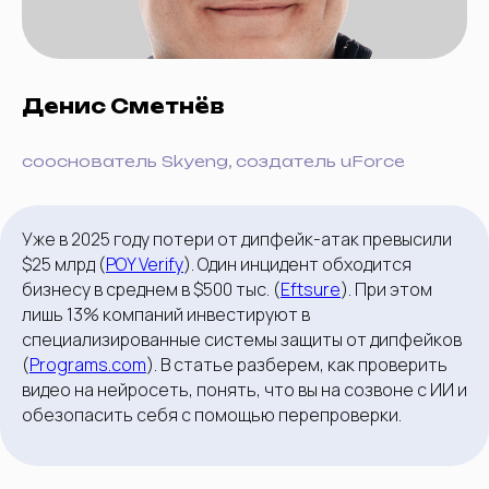
Денис Сметнёв
сооснователь Skyeng, создатель uForce
Уже в 2025 году потери от дипфейк-атак превысили
$25 млрд (
POY Verify
). Один инцидент обходится
бизнесу в среднем в $500 тыс. (
Eftsure
). При этом
лишь 13% компаний инвестируют в
специализированные системы защиты от дипфейков
(
Programs.com
). В статье разберем, как проверить
видео на нейросеть, понять, что вы на созвоне с ИИ и
обезопасить себя с помощью перепроверки.