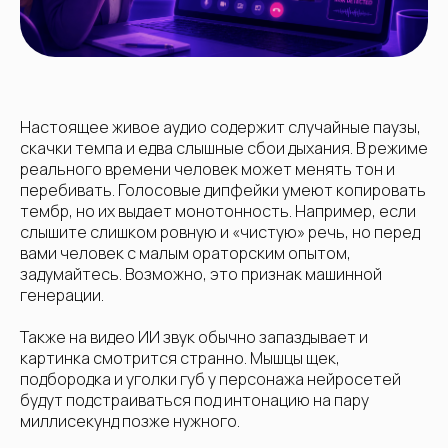
Настоящее живое аудио содержит случайные паузы,
скачки темпа и едва слышные сбои дыхания. В режиме
реального времени человек может менять тон и
перебивать. Голосовые дипфейки умеют копировать
тембр, но их выдает монотонность. Например, если
слышите слишком ровную и «чистую» речь, но перед
вами человек с малым ораторским опытом,
задумайтесь. Возможно, это признак машинной
генерации.
Также на видео ИИ звук обычно запаздывает и
картинка смотрится странно. Мышцы щек,
подбородка и уголки губ у персонажа нейросетей
будут подстраиваться под интонацию на пару
миллисекунд позже нужного.