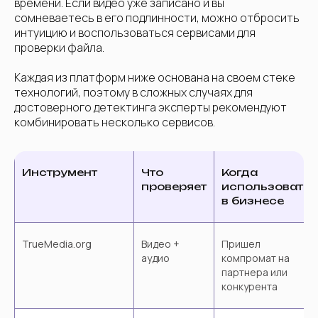
времени. Если видео уже записано и вы
сомневаетесь в его подлинности, можно отбросить
интуицию и воспользоваться сервисами для
проверки файла.
1/2
Расскажите о себе
Каждая из платформ ниже основана на своем стеке
технологий, поэтому в сложных случаях для
достоверного детектинга эксперты рекомендуют
комбинировать несколько сервисов.
+7
Инструмент
Что
Когда
проверяет
использовать
в бизнесе
TrueMedia.org
Видео +
Пришел
Где с вами связаться?
аудио
компромат на
партнера или
конкурента
Если вы выбрали Telegram,
укажите, пожалуйста, ник