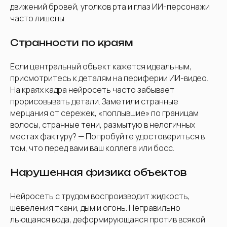
движений бровей, уголков рта и глаз ИИ-персонажи
часто лишены.
Странности по краям
Если центральный объект кажется идеальным,
присмотритесь к деталям на периферии ИИ-видео.
На краях кадра нейросеть часто забывает
прорисовывать детали. Заметили странные
мерцания от сережек, «поплывшие» по границам
волосы, странные тени, размытую в нелогичных
местах фактуру? — Попробуйте удостовериться в
том, что перед вами ваш коллега или босс.
Нарушенная физика объектов
Нейросеть с трудом воспроизводит жидкость,
шевеления ткани, дым и огонь. Неправильно
льющаяся вода, деформирующаяся против всякой