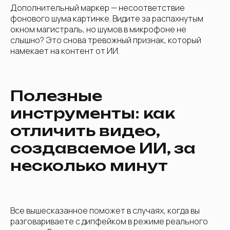
Дополнительный маркер — несоответствие
фонового шума картинке. Видите за распахнутым
окном магистраль, но шумов в микрофоне не
слышно? Это снова тревожный признак, который
намекает на контент от ИИ.
Полезные
инструменты: как
отличить видео,
создаваемое ИИ, за
несколько минут
Опишите свою
задачу,
и мы
Все вышесказанное поможет в случаях, когда вы
найдём лучшее
разговариваете с дипфейком в режиме реального
решение