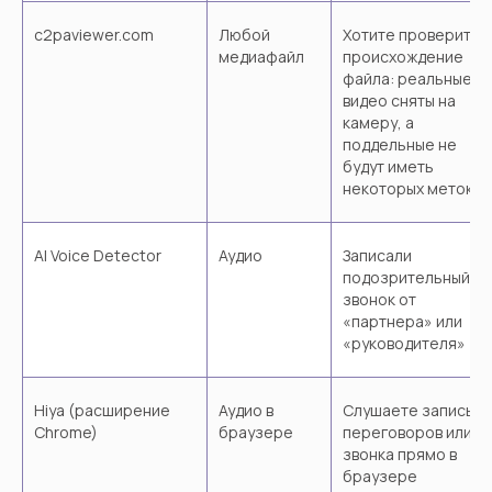
Отзывы
Контакты
c2paviewer.com
Любой
Хотите проверить
Блог
Публикации
медиафайл
происхождение
файла: реальные
видео сняты на
камеру, а
поддельные не
Политика конфиденциальности
будут иметь
Согласие на обработку
персональных данных
некоторых меток
Адрес
190961
г. Санкт-Петербург, 5-я Советская
AI Voice Detector
Аудио
Записали
ул., д. 28, литера А, пом. 1-Н.
подозрительный
звонок от
ООО «ЮФОРС»
«партнера» или
ИНН 7842227132
«руководителя»
КПП 784201001
ОГРН 1257800002217
Instagram принадлежит компании
Hiya (расширение
Аудио в
Слушаете запись
Meta*, которая признана
Chrome)
браузере
переговоров или
экстремистской организацией и
звонка прямо в
запрещена на территории РФ
браузере
© 2025 uForce